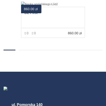
860.00
zł
B2 First
860.00
zł
0
0
VIEW MORE
ul. Pomorska 140