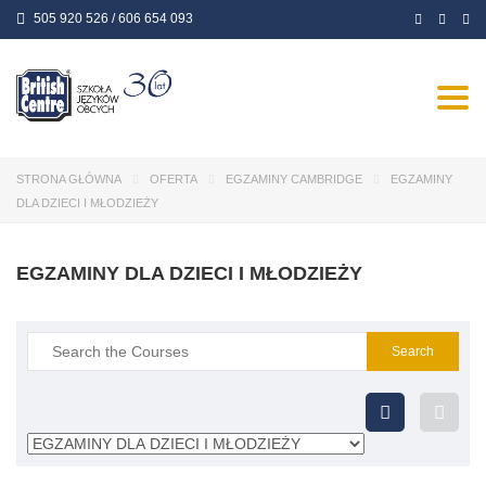
505 920 526 / 606 654 093
Togg
navi
STRONA GŁÓWNA
OFERTA
EGZAMINY CAMBRIDGE
EGZAMINY
DLA DZIECI I MŁODZIEŻY
EGZAMINY DLA DZIECI I MŁODZIEŻY
Search
for: