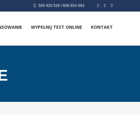
505 920 526 / 606 654 093
NSOWANIE
WYPEŁNIJ TEST ONLINE
KONTAKT
E