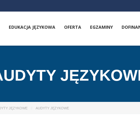
EDUKACJA JĘZYKOWA
OFERTA
EGZAMINY
DOFINA
AUDYTY JĘZYKOW
DYTY JĘZYKOWE
AUDYTY JĘZYKOWE