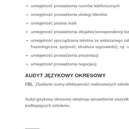
umiejętność prowadzenia rozmów telefonicznych
umiejętność prowadzenia obsługi klientów
umiejętność pisania maili
umiejętność prowadzenia oficjalnej korespondencji b
umiejętność sporządzania tekstów ze wskazanego zakr
frazeologiczna; spójność, struktura wypowiedzi), np. r
umiejętność prowadzenia prezentacji
umiejętność prowadzenia negocjacji.
ul. 
AUDYT JĘZYKOWY OKRESOWY
(42)
CEL
: Zbadanie oceny efektywności realizowanych szkole
(42)
Audyt językowy okresowy obejmuje sprawdzenie wszystk
al. 
podlegających szkoleniu.
(42)
(42)