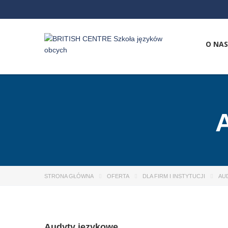
O NAS
STRONA GŁÓWNA
OFERTA
DLA FIRM I INSTYTUCJI
AU
Audyty językowe