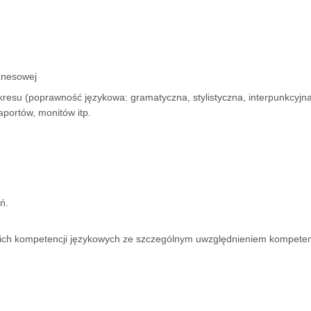
iznesowej
esu (poprawność językowa: gramatyczna, stylistyczna, interpunkcyjna
aportów, monitów itp.
Dane firmy
Pomorska 140
Kariera
 678 64 44
Odpowiedzialny biznes
ń.
 678 91 26
Wynajem sal
Współpraca
ich kompetencji językowych ze szczególnym uwzględnieniem kompeten
Kościuszki 93
Materiały do pobrania
 636 84 80
Edukacja językowa
 630 20 48
Partnerzy i rabaty