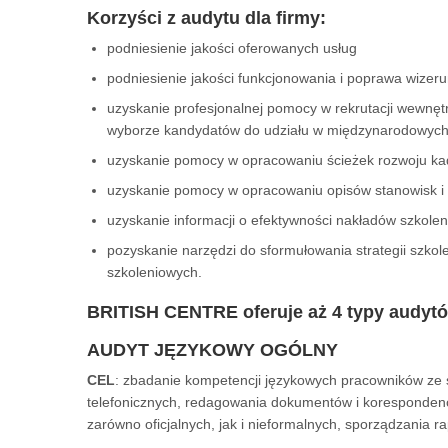
Korzyści z audytu dla firmy:
podniesienie jakości oferowanych usług
podniesienie jakości funkcjonowania i poprawa wizeru
uzyskanie profesjonalnej pomocy w rekrutacji wewnę
wyborze kandydatów do udziału w międzynarodowych p
uzyskanie pomocy w opracowaniu ścieżek rozwoju ka
uzyskanie pomocy w opracowaniu opisów stanowisk 
uzyskanie informacji o efektywności nakładów szkol
pozyskanie narzędzi do sformułowania strategii szkol
szkoleniowych.
BRITISH CENTRE oferuje aż 4 typy audyt
AUDYT JĘZYKOWY OGÓLNY
CEL
: zbadanie kompetencji językowych pracowników ze
telefonicznych, redagowania dokumentów i korespondencji
zarówno oficjalnych, jak i nieformalnych, sporządzania r