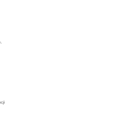
,
SOCIAL NETWORK
cji