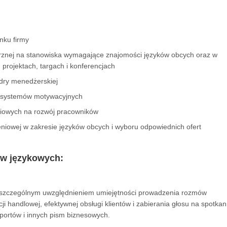
nku firmy
trznej na stanowiska wymagające znajomości języków obcych oraz w
rojektach, targach i konferencjach
dry menedżerskiej
i systemów motywacyjnych
eniowych na rozwój pracowników
eniowej w zakresie języków obcych i wyboru odpowiednich ofert
ów językowych:
 szczególnym uwzględnieniem umiejętności prowadzenia rozmów
 handlowej, efektywnej obsługi klientów i zabierania głosu na spotkan
aportów i innych pism biznesowych.