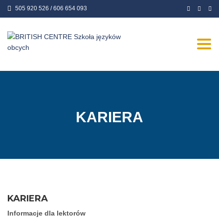
505 920 526 / 606 654 093
Togg
navi
KARIERA
KARIERA
Informacje dla lektorów