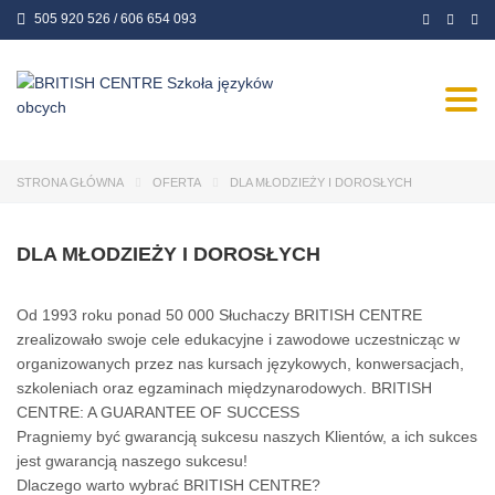
505 920 526 / 606 654 093
Togg
navi
STRONA GŁÓWNA
OFERTA
DLA MŁODZIEŻY I DOROSŁYCH
DLA MŁODZIEŻY I DOROSŁYCH
Od 1993 roku ponad 50 000 Słuchaczy BRITISH CENTRE
zrealizowało swoje cele edukacyjne i zawodowe uczestnicząc w
organizowanych przez nas kursach językowych, konwersacjach,
szkoleniach oraz egzaminach międzynarodowych. BRITISH
CENTRE: A GUARANTEE OF SUCCESS
Pragniemy być gwarancją sukcesu naszych Klientów, a ich sukces
jest gwarancją naszego sukcesu!
Dlaczego warto wybrać BRITISH CENTRE?