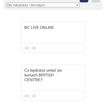
BC L!VE ONLINE
0
0
VIEW MORE
Co będziesz umieć po
kursach BRITISH
CENTRE?
0
0
VIEW MORE