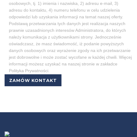
osobowych, tj. 1) imienia i nazwiska, 2) adresu e-mail, 3)
adresu do kontaktu, 4) numeru telefonu w celu udzielenia
odpowiedzi lub uzyskania informacji na temat naszej oferty.
Podstawą przetwarzania tych danych jest realizacja naszych
prawnie uzasadnionych interesów Administratora, do których
należy komunikacja z użytkownikami strony. Jednocześnie
oświadczasz, że masz świadomość, iż podanie powyższych
danych osobowych oraz wyrażenie zgody na ich przetwarzanie
jest dobrowolne i może zostać wycofane w każdej chwili. Więcej
informacji możesz uzyskać na naszej stronie w zakładce
Polityka Prywatności.