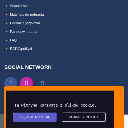
Współpraca
Materiały do pobrania
Edukacja językowa
Partnerzy i rabaty
FAQ
RODO/polityki
SOCIAL NETWORK
Ta strona używa ciasteczek oraz zewnętrznych
skryptów dla lepszego dostosowania treści do
Ta witryna korzysta z plików cookie.
użytkownika.
OK, ZGADZAM SIĘ
PRIVACY POLICY
Moje ustawienia
Akceptuję
Copyright © 2024 British Centre by
Creative-Webs.pl