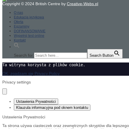
Copyright © 2024 British Centre by
Creative-Webs.pl
O nas
Edukacja językowa
Oferta
Egzaminy
DOFINANSOWANIE
Wypełnij test online
Kontakt
Search for:
Search Button
Ta witryna korzysta z plików cookie.
OK, zgadzam się
Privacy Policy
Privacy settings
Ustawienia Prywatności
Klauzula informacyjna pod oknem kontaktu
Ustawienia Prywatności
Ta strona używa ciasteczek oraz zewnętrznych skryptów dla lepszego d