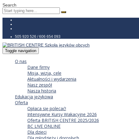
Search
505 920 526 / 606 654 093
Toggle navigation
O nas
Dane firmy
Misja, wizja, cele
Aktualności i wydarzenia
Nasz zespół
Nasza historia
Edukacja językowa
Oferta
Opłaca się polecać!
Intensywne Kursy Wakacyjne 2026
Oferta BRITISH CENTRE 2025/2026
BC L!VE ONLINE
Dla dzieci
Dla młodzieży i dorosłych