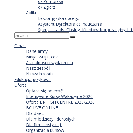
o/ Pomorska
o/ Zgierz
Aplikuj
Lektor języka obcego
Asystent Dyrektora ds. nauczania
Specjalista ds. Obsługi Klientów Korporacyjnych
O nas
Dane firmy
Misja, wizja, cele
Aktualności i wydarzenia
Nasz zespół
Nasza historia
Edukacja językowa
Oferta
Opłaca się polecać!
Intensywne Kursy Wakacyjne 2026
Oferta BRITISH CENTRE 2025/2026
BC L!VE ONLINE
Dla dzieci
Dla młodzieży i dorosłych
Dla firm i instytucji
Organizacja kursów