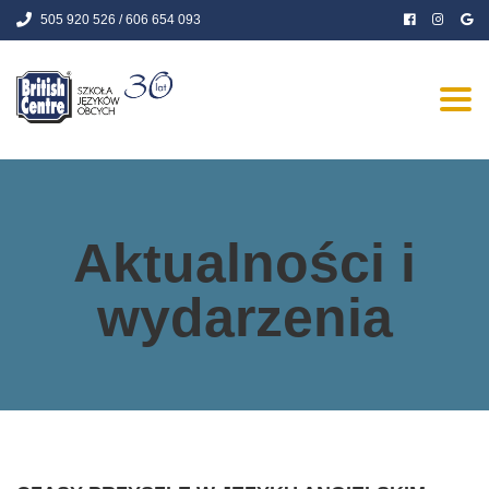
505 920 526 / 606 654 093
Togg
navi
Aktualności i
wydarzenia