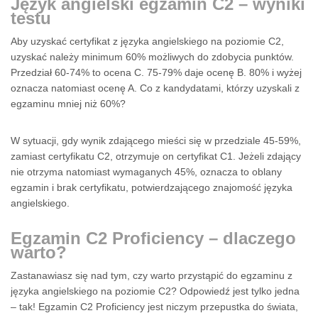
Język angielski egzamin C2 – wyniki
testu
Aby uzyskać certyfikat z języka angielskiego na poziomie C2,
uzyskać należy minimum 60% możliwych do zdobycia punktów.
Przedział 60-74% to ocena C. 75-79% daje ocenę B. 80% i wyżej
oznacza natomiast ocenę A. Co z kandydatami, którzy uzyskali z
egzaminu mniej niż 60%?
W sytuacji, gdy wynik zdającego mieści się w przedziale 45-59%,
zamiast certyfikatu C2, otrzymuje on certyfikat C1. Jeżeli zdający
nie otrzyma natomiast wymaganych 45%, oznacza to oblany
egzamin i brak certyfikatu, potwierdzającego znajomość języka
angielskiego.
Egzamin C2 Proficiency – dlaczego
warto?
Zastanawiasz się nad tym, czy warto przystąpić do egzaminu z
języka angielskiego na poziomie C2? Odpowiedź jest tylko jedna
– tak! Egzamin C2 Proficiency jest niczym przepustka do świata,