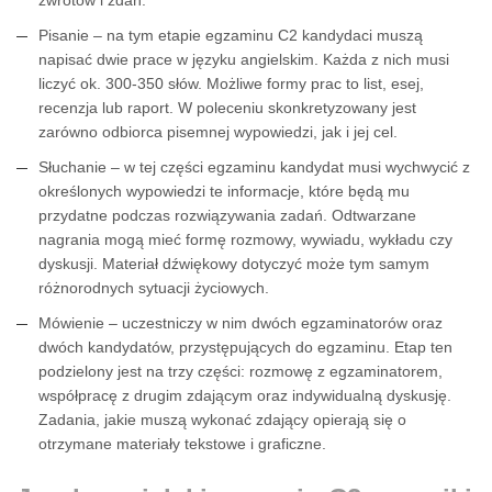
zwrotów i zdań.
Pisanie – na tym etapie egzaminu C2 kandydaci muszą
napisać dwie prace w języku angielskim. Każda z nich musi
liczyć ok. 300-350 słów. Możliwe formy prac to list, esej,
recenzja lub raport. W poleceniu skonkretyzowany jest
zarówno odbiorca pisemnej wypowiedzi, jak i jej cel.
Słuchanie – w tej części egzaminu kandydat musi wychwycić z
określonych wypowiedzi te informacje, które będą mu
przydatne podczas rozwiązywania zadań. Odtwarzane
nagrania mogą mieć formę rozmowy, wywiadu, wykładu czy
dyskusji. Materiał dźwiękowy dotyczyć może tym samym
różnorodnych sytuacji życiowych.
Mówienie – uczestniczy w nim dwóch egzaminatorów oraz
dwóch kandydatów, przystępujących do egzaminu. Etap ten
podzielony jest na trzy części: rozmowę z egzaminatorem,
współpracę z drugim zdającym oraz indywidualną dyskusję.
Zadania, jakie muszą wykonać zdający opierają się o
otrzymane materiały tekstowe i graficzne.