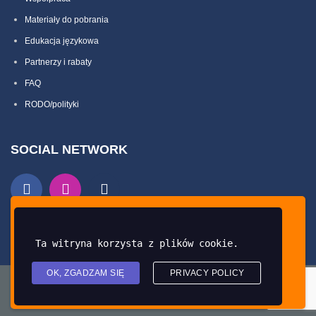
Materiały do pobrania
Edukacja językowa
Partnerzy i rabaty
FAQ
RODO/polityki
SOCIAL NETWORK
Ta strona używa ciasteczek oraz zewnętrznych
skryptów dla lepszego dostosowania treści do
Ta witryna korzysta z plików cookie.
użytkownika.
OK, ZGADZAM SIĘ
PRIVACY POLICY
Moje ustawienia
Akceptuję
Copyright © 2024 British Centre by
Creative-Webs.pl