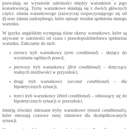
pozwalają na wyrażenie zależności między warunkiem a jego
konsekwencją. Tryby warunkowe składają się z dwóch głównych
części: zdania warunkowego (zazwyczaj rozpoczynającego się od
if
) oraz zdania nadrzędnego, które opisuje rezultat spełnienia danego
warunku.
W języku angielskim występują różne okresy warunkowe, które są
używane w zależności od czasu i prawdopodobieństwa spełnienia
warunku. Zaliczamy do nich:
zerowy tryb warunkowy (
zero conditional
) – służący do
wyrażania ogólnych prawd,
pierwszy tryb warunkowy (
first conditional
) – dotyczący
realnych możliwości w przyszłości,
drugi tryb warunkowy (
second conditional
) – dla
hipotetycznych sytuacji,
trzeci tryb warunkowy (
third conditional
) – odnoszący się do
hipotetycznych sytuacji w przeszłości.
Istnieją również mieszane tryby warunkowe (
mixed conditionals
),
które mieszają czasowe ramy zdaniowe dla skomplikowanych
sytuacji.