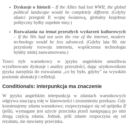
Dyskusje o historii
–
If the Allies had lost WWII, the global
political landscape would be completely different.
(Gdyby
alianci przegrali II wojnę światową, globalny krajobraz
polityczny byłby zupełnie inny.)
Rozważania na temat przeszłych wydarzeń kulturowych
–
If the 90s had not seen the rise of the internet, modern
technology would be less advanced.
(Gdyby lata 90. nie
przyniosły rozwoju internetu, współczesna technologia
byłaby mniej zaawansowana.)
Trzeci tryb warunkowy w języku angielskim umożliwia
wyrafinowane dyskusje i analizy przeszłości, dając użytkownikom
języka narzędzia do rozważania „co by było, gdyby” na wysokim
poziomie abstrakcji i refleksji.
Conditionals: interpunkcja ma znaczenie
W języku angielskim interpunkcja w zdaniach warunkowych
odgrywa znaczącą rolę w klarowności i zrozumieniu przekazu. Gdy
konstruujemy zdania warunkowe, rozpoczynające się od spójnika
If
(jeśli), wymagane jest użycie przecinka przed następującą po nim
drugą częścią zdania. Jednak, jeśli zdanie rozpoczyna się od
rezultatu, nie stawiamy przecinka.