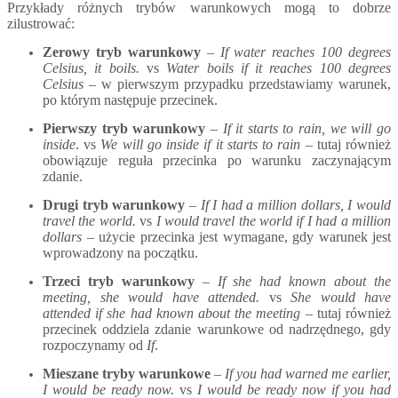
Przykłady różnych trybów warunkowych mogą to dobrze
zilustrować:
Zerowy tryb warunkowy
–
If water reaches 100 degrees
Celsius, it boils.
vs
Water boils if it reaches 100 degrees
Celsius –
w pierwszym przypadku przedstawiamy warunek,
po którym następuje przecinek.
Pierwszy tryb warunkowy
–
If it starts to rain, we will go
inside
. vs
We will go inside if it starts to rain –
tutaj również
obowiązuje reguła przecinka po warunku zaczynającym
zdanie.
Drugi tryb warunkowy
–
If I had a million dollars, I would
travel the world.
vs
I would travel the world if I had a million
dollars –
użycie przecinka jest wymagane, gdy warunek jest
wprowadzony na początku.
Trzeci tryb warunkowy
–
If she had known about the
meeting, she would have attended.
vs
She would have
attended if she had known about the meeting –
tutaj również
przecinek oddziela zdanie warunkowe od nadrzędnego, gdy
rozpoczynamy od
If
.
Mieszane tryby warunkowe
–
If you had warned me earlier,
I would be ready now.
vs
I would be ready now if you had