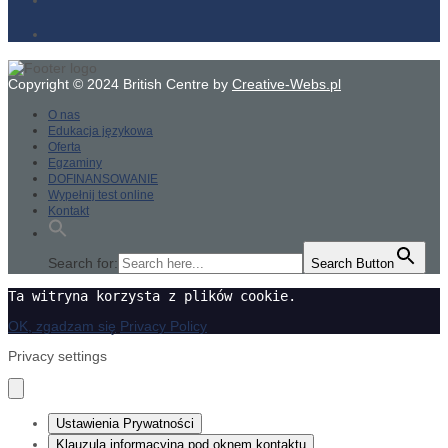
Copyright © 2024 British Centre by
Creative-Webs.pl
O nas
Edukacja językowa
Oferta
Egzaminy
DOFINANSOWANIE
Wypełnij test online
Kontakt
Search for:
Search Button
Ta witryna korzysta z plików cookie.
OK, zgadzam się
Privacy Policy
Privacy settings
Ustawienia Prywatności
Klauzula informacyjna pod oknem kontaktu