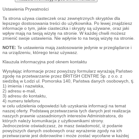
Ustawienia Prywatności
Ta strona używa ciasteczek oraz zewnętrznych skryptów dla
lepszego dostosowania treści do użytkownika. Po lewej znajdziesz
informacje o tym, jakie ciasteczka i skrypty są używane, oraz jaki
wpływ mają na twoją wizytę na stronie. W każdej chwili możesz
zmienić swoje ustawienia. Nie wpłynie to na twoją wizytę na stronie.
NOTE:
Te ustawienia mają zastosowanie jedynie w przeglądarce i
na urządzeniu, którego teraz używasz.
Klauzula informacyjna pod oknem kontaktu
Wysyłając informacje przez powyższy formularz wyrażają Państwo
zgodę na przetwarzanie przez BRITISH CENTRE Sp. z o.o. z
siedzibą w Łodzi ul. Pomorska 140, Państwa danych osobowych, tj.
1) imienia i nazwiska,
2) adresu e-mail,
3) adresu do kontaktu,
4) numeru telefonu
w celu udzielenia odpowiedzi lub uzyskania informacji na temat
naszej oferty. Podstawą przetwarzania tych danych jest realizacja
naszych prawnie uzasadnionych interesów Administratora, do
których należy komunikacja z użytkownikami strony.
Jednocześnie oświadczasz, że masz świadomość, iż podanie
powyższych danych osobowych oraz wyrażenie zgody na ich
przetwarzanie jest dobrowolne i może zostać wycofane w każdej