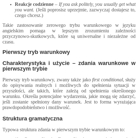
Reakcje codzienne
–
If you ask politely, you usually get what
you want.
(Jeśli poprosisz uprzejmie, zazwyczaj dostajesz to,
czego chcesz.)
Takie zastosowanie zerowego trybu warunkowego w języku
angielskim pomaga w lepszym zrozumieniu zależności
przyczynowo-skutkowych, które są uniwersalne i niezależne od
czasu.
Pierwszy tryb warunkowy
Charakterystyka i użycie – zdania warunkowe w
pierwszym trybie
Pierwszy tryb warunkowy, zwany także jako
first conditional
, służy
do opisywania realnych i możliwych do spełnienia sytuacji w
przyszłości, ale
takich,
które zależą od spełnienia określonego
warunku.
Określa
potencjalne wydarzenia, jakie mogą się zdarzyć,
jeśli zostanie spełniony dany warunek. Jest to forma wyrażająca
prawdopodobieństwo i możliwość.
Struktura gramatyczna
Typowa struktura zdania w pierwszym trybie warunkowym to: