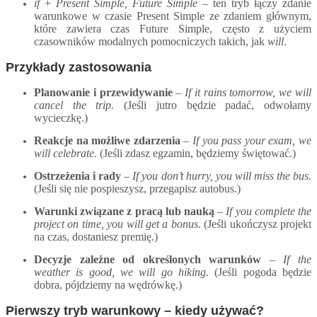
if
+
Present Simple, Future Simple
– ten tryb łączy zdanie
warunkowe w czasie Present Simple ze zdaniem głównym,
które zawiera czas Future Simple, często z użyciem
czasowników modalnych pomocniczych takich, jak
will
.
Przykłady zastosowania
Planowanie i przewidywanie
–
If it rains tomorrow, we will
cancel the trip.
(Jeśli jutro będzie padać, odwołamy
wycieczkę.)
Reakcje na możliwe zdarzenia
–
If you pass your exam, we
will celebrate
. (Jeśli zdasz egzamin, będziemy świętować.)
Ostrzeżenia i rady
–
If you don’t hurry, you will miss the bus.
(Jeśli się nie pospieszysz, przegapisz autobus.)
Warunki związane z pracą lub nauką
–
If you complete the
project on time, you will get a bonus.
(Jeśli ukończysz projekt
na czas, dostaniesz premię.)
Decyzje zależne od określonych warunków
–
If the
weather is good, we will go hiking.
(Jeśli pogoda będzie
dobra, pójdziemy na wędrówkę.)
Pierwszy tryb warunkowy – kiedy używać?