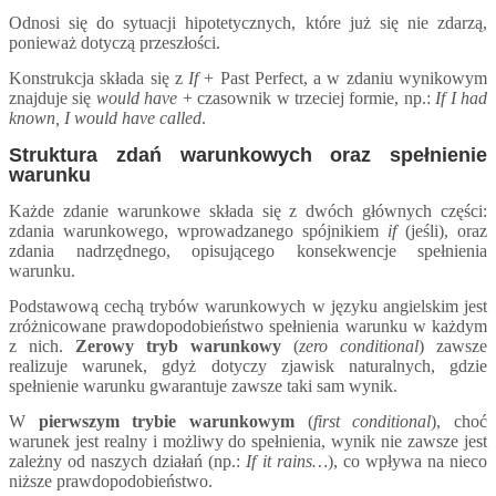
Odnosi się do sytuacji hipotetycznych, które już się nie zdarzą,
ponieważ dotyczą przeszłości.
Konstrukcja składa się z
If
+ Past Perfect, a w zdaniu wynikowym
znajduje się
would have
+ czasownik w trzeciej formie, np.:
If I had
known, I would have called
.
Struktura zdań warunkowych oraz spełnienie
warunku
Każde zdanie warunkowe składa się z dwóch głównych części:
zdania warunkowego, wprowadzanego spójnikiem
if
(jeśli), oraz
zdania nadrzędnego, opisującego konsekwencje spełnienia
warunku.
Podstawową cechą trybów warunkowych w języku angielskim jest
zróżnicowane prawdopodobieństwo spełnienia warunku w każdym
z nich.
Zerowy tryb warunkowy
(
zero conditional
) zawsze
realizuje warunek, gdyż dotyczy zjawisk naturalnych, gdzie
spełnienie warunku gwarantuje zawsze taki sam wynik.
W
pierwszym trybie warunkowym
(
first conditional
), choć
warunek jest realny i możliwy do spełnienia, wynik nie zawsze jest
zależny od naszych działań (np.:
If it rains…
), co wpływa na nieco
niższe prawdopodobieństwo.