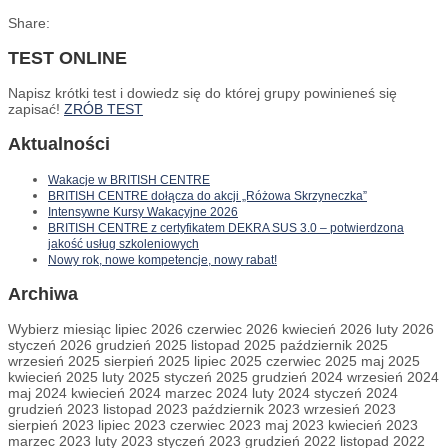
Share:
Szukaj:
TEST ONLINE
Napisz krótki test i dowiedz się do której grupy powinieneś się
zapisać!
ZRÓB TEST
Aktualności
Wakacje w BRITISH CENTRE
BRITISH CENTRE dołącza do akcji „Różowa Skrzyneczka”
Intensywne Kursy Wakacyjne 2026
BRITISH CENTRE z certyfikatem DEKRA SUS 3.0 – potwierdzona
jakość usług szkoleniowych
Nowy rok, nowe kompetencje, nowy rabat!
Archiwa
Archiwa
Wybierz miesiąc lipiec 2026 czerwiec 2026 kwiecień 2026 luty 2026
styczeń 2026 grudzień 2025 listopad 2025 październik 2025
wrzesień 2025 sierpień 2025 lipiec 2025 czerwiec 2025 maj 2025
kwiecień 2025 luty 2025 styczeń 2025 grudzień 2024 wrzesień 2024
maj 2024 kwiecień 2024 marzec 2024 luty 2024 styczeń 2024
grudzień 2023 listopad 2023 październik 2023 wrzesień 2023
sierpień 2023 lipiec 2023 czerwiec 2023 maj 2023 kwiecień 2023
marzec 2023 luty 2023 styczeń 2023 grudzień 2022 listopad 2022