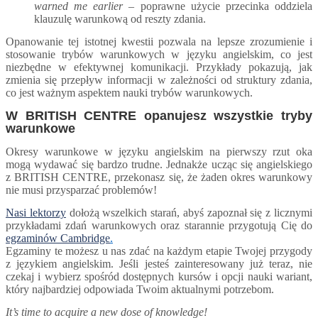
warned me earlier –
poprawne użycie przecinka oddziela
klauzulę warunkową od reszty zdania.
Opanowanie tej istotnej kwestii pozwala na lepsze zrozumienie i
stosowanie trybów warunkowych w języku angielskim, co jest
niezbędne w efektywnej komunikacji. Przykłady pokazują, jak
zmienia się przepływ informacji w zależności od struktury zdania,
co jest ważnym aspektem nauki trybów warunkowych.
W BRITISH CENTRE opanujesz wszystkie tryby
warunkowe
Okresy warunkowe w języku angielskim na pierwszy rzut oka
mogą wydawać się bardzo trudne.
Jednakże ucząc się angielskiego
z
BRITISH CENTRE,
przekonasz się, że
żaden okres warunkowy
nie
musi
przysparza
ć
problemów!
Nasi lektorzy
dołożą
wszelkich starań, abyś zapoznał się z licznymi
przykładami
zda
ń
warunkowy
ch
oraz starannie przygotują Cię do
egzaminów Cambridge
.
Egzaminy te
możesz u nas zdać na każdym etapie
Twojej przygody
z językiem angielskim
.
Jeśli j
esteś zainteresowany już teraz,
n
ie
czekaj i wybierz spośród dostępnych
kursów i opcji nauki
wariant
,
któr
y
najbardziej odpowi
ada
Twoim aktualnymi potrzebom.
It’s time to acquire a new dose of knowledge!