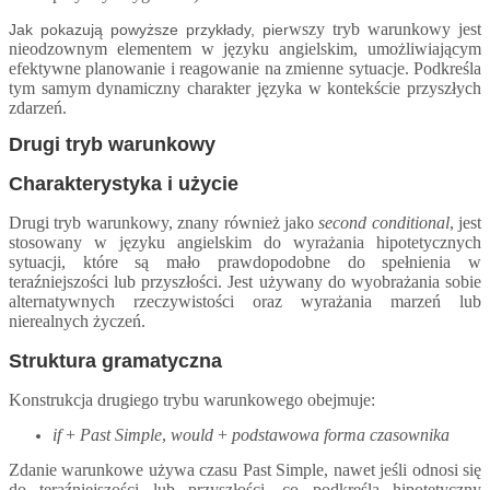
wszy tryb warunkowy jest
Jak pokazują powyższe przykłady, pier
nieodzownym elementem w języku angielskim, umożliwiającym
efektywne planowanie i reagowanie na zmienne sytuacje.
P
odkreśla
tym samym dynamiczny charakter języka w kontekście przyszłych
zdarzeń.
Drugi tryb warunkowy
Charakterystyka i użycie
Drugi tryb warunkowy, znany również jako
second conditional
, jest
stosowany w języku angielskim do wyrażania hipotetycznych
sytuacji, które są mało prawdopodobne do spełnienia w
teraźniejszości lub przyszłości. Jest używany do wyobrażania sobie
alternatywnych rzeczywistości oraz wyrażania marzeń lub
nierealnych życzeń.
Struktura gramatyczna
Konstrukcja drugiego trybu warunkowego obejmuje:
if
+
Past Simple
,
would
+
podstawowa forma czasownika
Zdanie warunkowe używa czasu Past Simple, nawet jeśli odnosi się
do teraźniejszości lub przyszłości, co podkreśla hipotetyczny