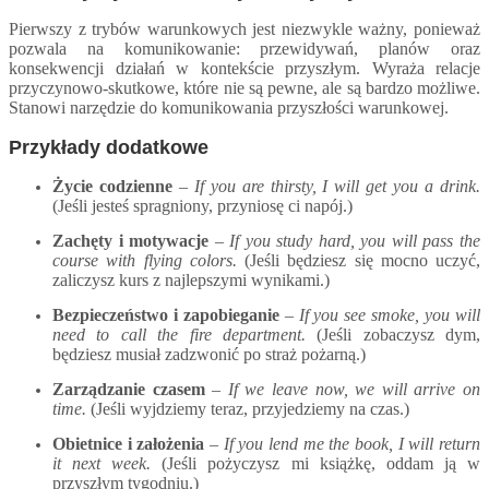
Pierwszy z trybów warunkowych
jest niezwykle ważny, ponieważ
pozwala na komunikowanie: przewidywań, planów oraz
konsekwencji działań w kontekście przyszłym. Wyraża relacje
przyczynowo-skutkowe, które nie są pewne, ale są bardzo możliwe.
Stanowi
narzędzie do
komunikowania
przyszłości warunkowej.
Przykłady dodatkowe
Życie codzienne
–
If you are thirsty, I will get you a drink.
(Jeśli jesteś spragniony, przyniosę ci napój.)
Zachęty i motywacje
–
If you study hard, you will pass the
course with flying colors.
(Jeśli będziesz się mocno uczyć,
zaliczysz kurs z najlepszymi wynikami.)
Bezpieczeństwo i zapobieganie
–
If you see smoke, you will
need to call the fire department.
(Jeśli zobaczysz dym,
będziesz musiał zadzwonić po straż pożarną.)
Zarządzanie czasem
–
If we leave now, we will arrive on
time.
(Jeśli wyjdziemy teraz, przyjedziemy na czas.)
Obietnice i założenia
–
If you lend me the book, I will return
it next week.
(Jeśli pożyczysz mi książkę, oddam ją w
przyszłym tygodniu.)