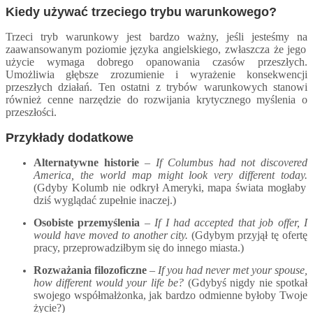
Kiedy używać trzeciego trybu warunkowego?
Trzeci tryb warunkowy jest
bardzo ważny, jeśli jesteśmy na
zaawansowan
ym poziomie
języka angielskiego,
zwłaszcza że jego
u
życie wymaga dobrego opanowania czasów przeszłych.
U
możliwia głębsze zrozumienie i wyrażenie konsekwencji
przeszłych działań. Ten ostatni z trybów warunkowych stanowi
również cenne narzędzie do rozwijania krytycznego myślenia o
przeszłości.
Przykłady dodatkowe
Alternatywne historie
–
If Columbus had not discovered
America, the world map might look very different today.
(Gdyby Kolumb nie odkrył Ameryki, mapa świata mogłaby
dziś wyglądać zupełnie inaczej.)
Osobiste przemyślenia
–
If I had accepted that job offer, I
would have moved to another city.
(Gdybym przyjął tę ofertę
pracy, przeprowadziłbym się do innego miasta.)
Rozważania filozoficzne
–
If you had never met your spouse,
how different would your life be?
(Gdybyś nigdy nie spotkał
swojego współmałżonka, jak bardzo odmienne byłoby Twoje
życie?)