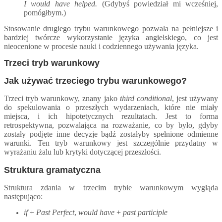
I would have helped.
(Gdybyś powiedział mi wcześniej,
pomógłbym.)
Stosowanie drugiego trybu warunkowego pozwala na pełniejsze i
bardziej twórcze wykorzystanie języka angielskiego, co jest
nieocenione w procesie nauki i codziennego używania języka.
Trzeci tryb warunkowy
Jak używać trzeciego trybu warunkowego?
Trzeci tryb warunkowy, znany jako
third conditional
, jest używany
do spekulowania o przeszłych wydarzeniach, które nie miały
miejsca, i ich hipotetycznych rezultatach. Jest to forma
retrospektywna, pozwalająca na rozważanie, co by było, gdyby
zostały podjęte inne decyzje bądź zostały
by
spełnione odmienne
warunki. Ten tryb warunkowy jest szczególnie przydatny w
wyrażaniu żalu lub krytyki dotyczącej przeszłości.
Struktura gramatyczna
Struktura zdania w trzecim trybie warunkowym wygląda
następująco:
if
+
Past Perfect
,
would have
+
past participle