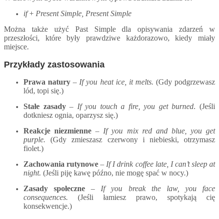
if
+
Present Simple, Present Simple
Można także użyć Past Simple dla opisywania zdarzeń w
przeszłości, które były prawdziwe każdorazowo, kiedy miały
miejsce.
Przykłady zastosowania
Prawa natury
–
If you heat ice, it melts.
(Gdy podgrzewasz
lód, topi się.)
Stałe zasady
–
If you touch a fire, you get burned
. (Jeśli
dotkniesz ognia, oparzysz się.)
Reakcje niezmienne
–
If you mix red and blue, you get
purple.
(Gdy zmieszasz czerwony i niebieski, otrzymasz
fiolet.)
Zachowania rutynowe
–
If I drink coffee late, I can’t sleep at
night.
(Jeśli piję kawę późno, nie mogę spać w nocy.)
Zasady społeczne
–
If you break the law, you face
consequences.
(Jeśli łamiesz prawo, spotykają
c
ię
konsekwencje.)