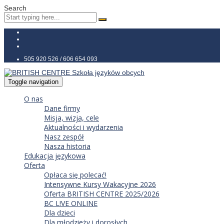
Search
505 920 526 / 606 654 093
Toggle navigation
O nas
Dane firmy
Misja, wizja, cele
Aktualności i wydarzenia
Nasz zespół
Nasza historia
Edukacja językowa
Oferta
Opłaca się polecać!
Intensywne Kursy Wakacyjne 2026
Oferta BRITISH CENTRE 2025/2026
BC L!VE ONLINE
Dla dzieci
Dla młodzieży i dorosłych