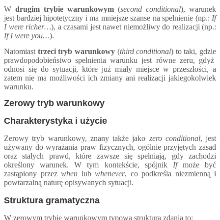
W
drugim trybie warunkowym
(
second conditional
), warunek
jest bardziej hipotetyczny i ma mniejsze szanse na spełnienie (np.:
If
I were richer…
), a czasami jest nawet niemożliwy do realizacji (np.:
If I were you…
).
Natomiast
trzeci tryb warunkowy
(
third conditional
)
to taki, gdzie
prawdopodobieństwo
spełnienia warunku jest
równe zeru, gdyż
odnosi się do sytuacji, które już miały miejsce w przeszłości, a
zatem nie ma możliwości ich zmiany ani realizacji jakiegokolwiek
warunku.
Zerowy tryb warunkowy
Charakterystyka i użycie
Zerowy tryb warunkowy, znany także jako
zero conditional
, jest
używany do wyrażania praw fizycznych, ogólnie przyjętych zasad
oraz stałych prawd, które zawsze się spełniają, gdy zachodzi
określony warunek. W tym kontekście, spójnik
If
może być
zastąpiony przez
when
lub
whenever
, co podkreśla niezmienną i
powtarzalną naturę opisywanych sytuacji.
Struktura gramatyczna
W zerowym trybie warunkowym typowa struktura zdania to: