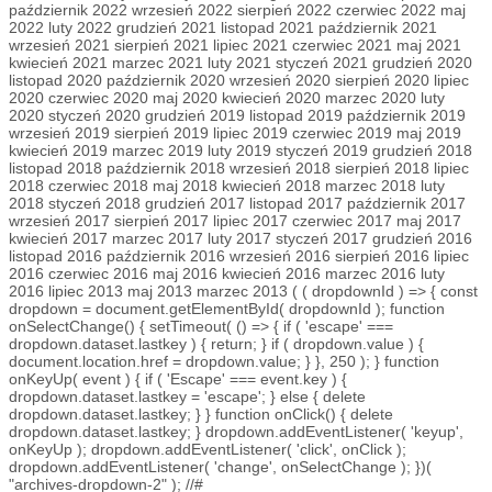
październik 2022 wrzesień 2022 sierpień 2022 czerwiec 2022 maj
2022 luty 2022 grudzień 2021 listopad 2021 październik 2021
wrzesień 2021 sierpień 2021 lipiec 2021 czerwiec 2021 maj 2021
kwiecień 2021 marzec 2021 luty 2021 styczeń 2021 grudzień 2020
listopad 2020 październik 2020 wrzesień 2020 sierpień 2020 lipiec
2020 czerwiec 2020 maj 2020 kwiecień 2020 marzec 2020 luty
2020 styczeń 2020 grudzień 2019 listopad 2019 październik 2019
wrzesień 2019 sierpień 2019 lipiec 2019 czerwiec 2019 maj 2019
kwiecień 2019 marzec 2019 luty 2019 styczeń 2019 grudzień 2018
listopad 2018 październik 2018 wrzesień 2018 sierpień 2018 lipiec
2018 czerwiec 2018 maj 2018 kwiecień 2018 marzec 2018 luty
2018 styczeń 2018 grudzień 2017 listopad 2017 październik 2017
wrzesień 2017 sierpień 2017 lipiec 2017 czerwiec 2017 maj 2017
kwiecień 2017 marzec 2017 luty 2017 styczeń 2017 grudzień 2016
listopad 2016 październik 2016 wrzesień 2016 sierpień 2016 lipiec
2016 czerwiec 2016 maj 2016 kwiecień 2016 marzec 2016 luty
2016 lipiec 2013 maj 2013 marzec 2013 ( ( dropdownId ) => { const
dropdown = document.getElementById( dropdownId ); function
onSelectChange() { setTimeout( () => { if ( 'escape' ===
dropdown.dataset.lastkey ) { return; } if ( dropdown.value ) {
document.location.href = dropdown.value; } }, 250 ); } function
onKeyUp( event ) { if ( 'Escape' === event.key ) {
dropdown.dataset.lastkey = 'escape'; } else { delete
dropdown.dataset.lastkey; } } function onClick() { delete
dropdown.dataset.lastkey; } dropdown.addEventListener( 'keyup',
onKeyUp ); dropdown.addEventListener( 'click', onClick );
dropdown.addEventListener( 'change', onSelectChange ); })(
"archives-dropdown-2" ); //#